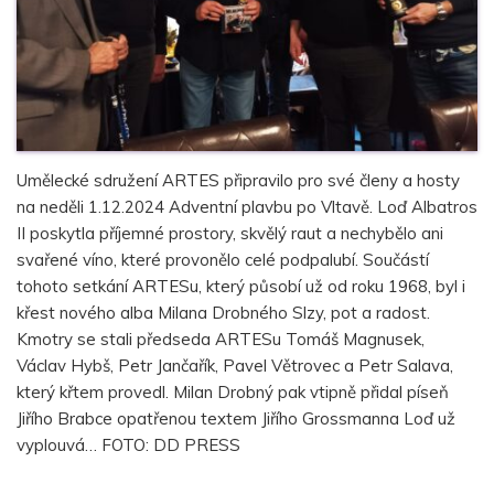
Umělecké sdružení ARTES připravilo pro své členy a hosty
na neděli 1.12.2024 Adventní plavbu po Vltavě. Loď Albatros
II poskytla příjemné prostory, skvělý raut a nechybělo ani
svařené víno, které provonělo celé podpalubí. Součástí
tohoto setkání ARTESu, který působí už od roku 1968, byl i
křest nového alba Milana Drobného Slzy, pot a radost.
Kmotry se stali předseda ARTESu Tomáš Magnusek,
Václav Hybš, Petr Jančařík, Pavel Větrovec a Petr Salava,
který křtem provedl. Milan Drobný pak vtipně přidal píseň
Jiřího Brabce opatřenou textem Jiřího Grossmanna Loď už
vyplouvá… FOTO: DD PRESS