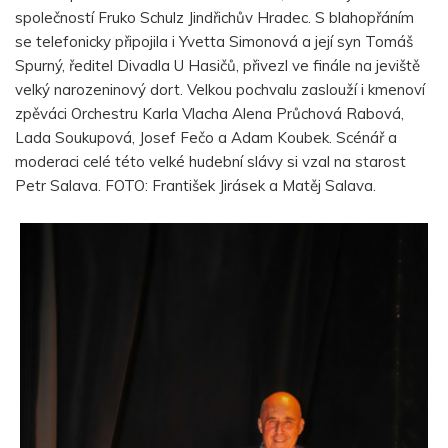
společností Fruko Schulz Jindřichův Hradec. S blahopřáním
se telefonicky připojila i Yvetta Simonová a její syn Tomáš
Spurný, ředitel Divadla U Hasičů, přivezl ve finále na jeviště
velký narozeninový dort. Velkou pochvalu zaslouží i kmenoví
zpěváci Orchestru Karla Vlacha Alena Průchová Rabová,
Lada Soukupová, Josef Fečo a Adam Koubek. Scénář a
moderaci celé této velké hudební slávy si vzal na starost
Petr Salava. FOTO: František Jirásek a Matěj Salava.