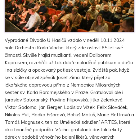
Vyprodané Divadlo U Hasičů vzdalo v neděli 10.11.2024
hold Orchestru Karla Vlacha, který zde oslavil 85 let své
činnosti. Skvěle hrající muzikanti, vedení Daliborem
Kaprasem, rozehřáli už tak dobře naladěné publikum a došlo
i na slzičky a opakovaný potlesk vestoje. Zvláště pak, když
se v sále objevil zpěvák Josef Zíma, který přijel za
lékařského doprovodu přímo z Nemocnice Milosrdných
sester sv. Karla Boromejského v Praze. Gratulovali ale i
Jaroslav Satoranský, Pavlína Filipovská, Jitka Zelenková,
Viktor Sodoma, Jan Berger, Ladislav Vízek, Felix Slováček,
Nikolas Put, Radka Fišarová, Bohuš Matuš, Marie Rottrová a
Tomáš Magnusek, ten za Umělecké sdružení ARTES, které
akci finančně podpořilo. Všichni gratulanti dostali tekutý
dárek v podobě vánočního balení likérů, věnovaných