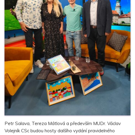
Petr Salava, Tereza Mátlová a především MUDr. Václav
Volejník CSc budou hosty dalšího vydání pravidelného