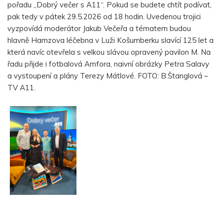
pořadu „Dobrý večer s A11“. Pokud se budete chtít podívat,
pak tedy v pátek 29.5.2026 od 18 hodin. Uvedenou trojici
vyzpovídá moderátor Jakub Večeřa a tématem budou
hlavně Hamzova léčebna v Luži Košumberku slavící 125 let a
která navíc otevřela s velkou slávou opravený pavilon M. Na
řadu přijde i fotbalová Amfora, naivní obrázky Petra Salavy
a vystoupení a plány Terezy Mátlové. FOTO: B.Štanglová –
TV A11.