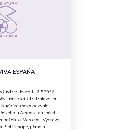
IVA ESPAŇA !
štívil ve dnech 1- 6.5.2026
istání na letišti v Malaze jen
de Naďa Vanišová pozvala
ňského a Amforu tam přijel
s manželkou Marcelou. Výprava
u Sol Principe, přímo u