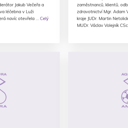
derátor Jakub Večeřa a
zaměstnanců, klientů, odbor
a léčebna v Luži
zdravotnictví Mgr. Adam 
terá navíc otevřela …
Celý
kraje JUDr. Martin Netoli
MUDr. Václav Volejník CSc