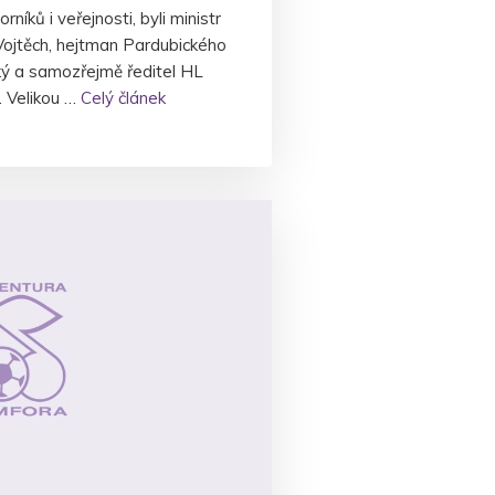
níků i veřejnosti, byli ministr
Vojtěch, hejtman Pardubického
cký a samozřejmě ředitel HL
. Velikou …
Celý článek