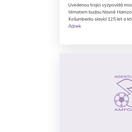
Uvedenou trojici vyzpovídá mo
tématem budou hlavně Hamzov
Košumberku slavící 125 let a k
článek