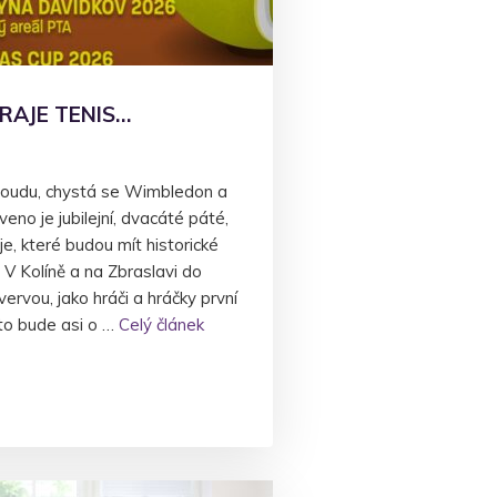
RAJE TENIS…
roudu, chystá se Wimbledon a
eno je jubilejní, dvacáté páté,
je, které budou mít historické
 V Kolíně a na Zbraslavi do
ervou, jako hráči a hráčky první
 to bude asi o …
Celý článek