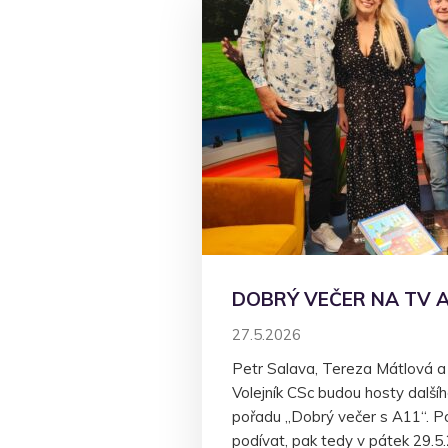
DOBRÝ VEČER NA TV 
27.5.2026
Petr Salava, Tereza Mátlová a
Volejník CSc budou hosty další
pořadu „Dobrý večer s A11“. P
podívat, pak tedy v pátek 29.5