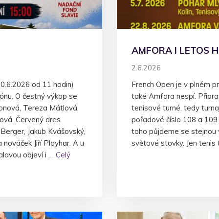
AMFORA I LETOS H
2.6.2026
.6.2026 od 11 hodin)
French Open je v plném p
zónu. O čestný výkop se
také Amfora nespí. Připrav
onová, Tereza Mátlová,
tenisové turné, tedy turna
ová. Červený dres
pořadové číslo 108 a 109.
 Berger, Jakub Kvášovský,
toho půjdeme se stejnou v
nováček Jiří Ployhar. A u
světové stovky. Jen tenis
lavou objeví i …
Celý