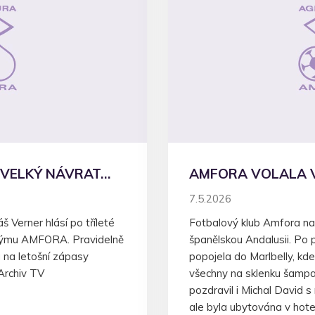
 VELKÝ NÁVRAT…
AMFORA VOLALA V
7.5.2026
 Verner hlásí po tříleté
Fotbalový klub Amfora nav
týmu AMFORA. Pravidelně
španělskou Andalusii. Po př
a na letošní zápasy
popojela do Marlbelly, k
Archiv TV
všechny na sklenku šampa
pozdravil i Michal David 
ale byla ubytována v hotel