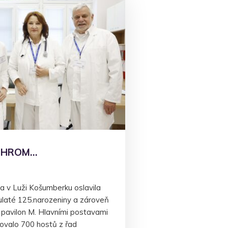
O HROM…
 v Luži Košumberku oslavila
ulaté 125.narozeniny a zároveň
 pavilon M. Hlavními postavami
dovalo 700 hostů z řad