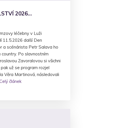
STVÍ 2026…
amzovy léčebny v Luži
í 11.5.2026 další Den
r a scénárista Petr Salava ho
lu country. Po slavnostním
roslavou Zavoralovou si všichni
 pak už se program rozjel
ala Věra Martinová, následovali
Celý článek