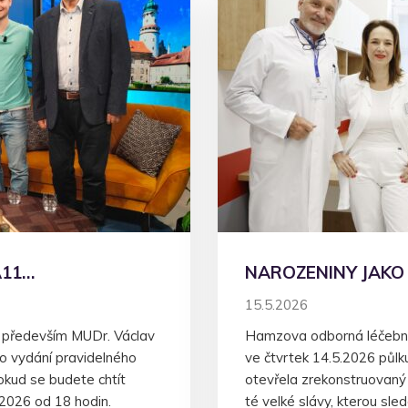
A11…
NAROZENINY JAK
15.5.2026
 především MUDr. Václav
Hamzova odborná léčebna
ho vydání pravidelného
ve čtvrtek 14.5.2026 půlk
okud se budete chtít
otevřela zrekonstruovaný
.2026 od 18 hodin.
té velké slávy, kterou sle