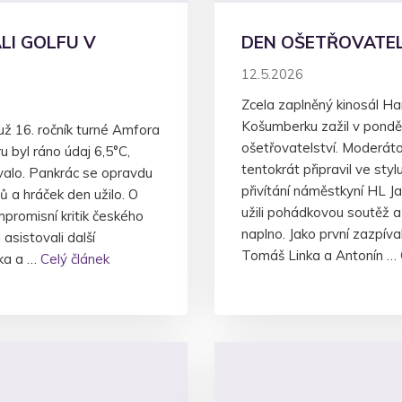
LI GOLFU V
DEN OŠETŘOVATEL
12.5.2026
Zcela zaplněný kinosál H
Košumberku zažil v ponděl
už 16. ročník turné Amfora
ošetřovatelství. Moderáto
 byl ráno údaj 6,5°C,
tentokrát připravil ve sty
valo. Pankrác se opravdu
přivítání náměstkyní HL Ja
 a hráček den užilo. O
užili pohádkovou soutěž a
promisní kritik českého
naplno. Jako první zazpív
asistovali další
Tomáš Linka a Antonín …
nka a …
Celý článek