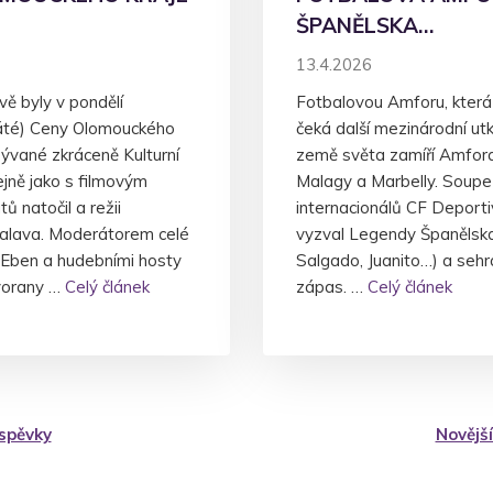
ŠPANĚLSKA…
13.4.2026
ě byly v pondělí
Fotbalovou Amforu, která 
áté) Ceny Olomouckého
čeká další mezinárodní utk
azývané zkráceně Kulturní
země světa zamíří Amfora
tejně jako s filmovým
Malagy a Marbelly. Soup
ů natočil a režii
internacionálů CF Deporti
Salava. Moderátorem celé
vyzval Legendy Španělska
k Eben a hudebními hosty
Salgado, Juanito…) a sehr
vorany …
Celý článek
zápas. …
Celý článek
íspěvky
Novější