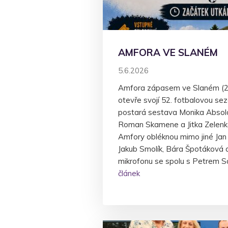
AMFORA VE SLANÉM
5.6.2026
Amfora zápasem ve Slaném (20
otevře svojí 52. fotbalovou se
postará sestava Monika Absol
Roman Skamene a Jitka Zelenk
Amfory obléknou mimo jiné Jan
Jakub Smolík, Bára Špotáková a 
mikrofonu se spolu s Petrem Sa
článek