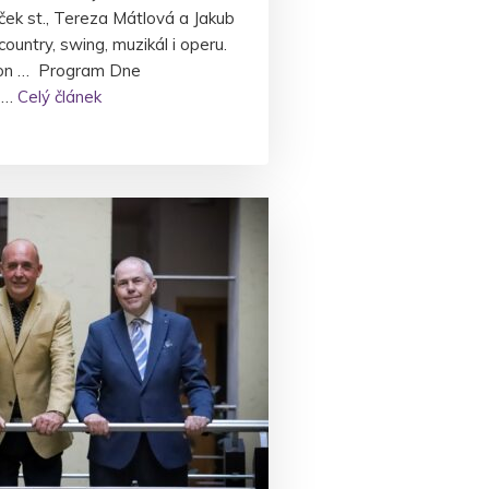
áček st., Tereza Mátlová a Jakub
country, swing, muzikál i operu.
ion … Program Dne
a …
Celý článek