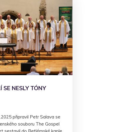
 SE NESLY TÓNY
2025 připravil Petr Salava se
enského souboru The Gospel
ort sestavil do Betlémské kaple