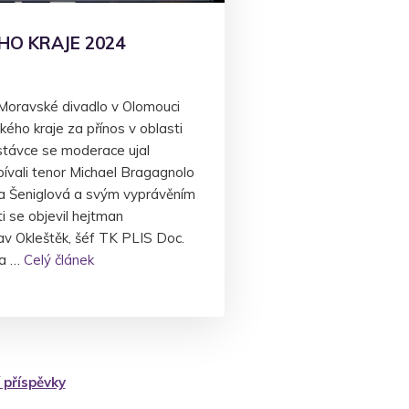
O KRAJE 2024
 Moravské divadlo v Olomouci
ho kraje za přínos v oblasti
estávce se moderace ujal
ívali tenor Michael Bragagnolo
ba Šeniglová a svým vyprávěním
ti se objevil hejtman
av Okleštěk, šéf TK PLIS Doc.
ka …
Celý článek
 příspěvky