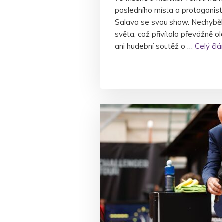
posledního místa a protagonis
Salava se svou show. Nechyběly
světa, což přivítalo převážně o
ani hudební soutěž o …
Celý čl