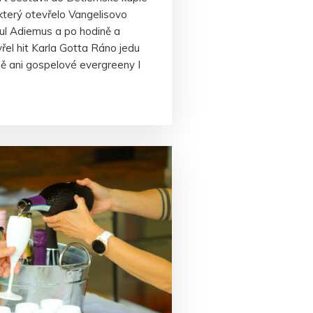
který otevřelo Vangelisovo
tul Adiemus a po hodině a
řel hit Karla Gotta Ráno jedu
ě ani gospelové evergreeny I