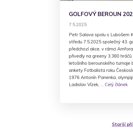
GOLFOVÝ BEROUN 202
7.5.2025
Petr Salava spolu s Lubošem 
středu 7.5.2025 společný 43. gol
předchozí akce, v rámci Amfora
přivedly na greeny 3.380 hráčů
letošního berounského turnaje byl
ankety Fotbalista roku Českosl
1976 Antonín Panenka, olympij
Ladislav Vízek, …
Celý článek
Navigace
Starší př