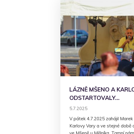
LÁZNĚ MŠENO A KARL
ODSTARTOVALY…
5.7.2025
V pátek 4.7.2025 zahájil Marek 
Karlovy Vary a ve stejné době o
ve Mšeně u Mělníka. Tamní nám