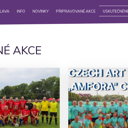
ALAVA
INFO
NOVINKY
PŘIPRAVOVANÉ AKCE
USKUTEČNĚNÉ
É AKCE