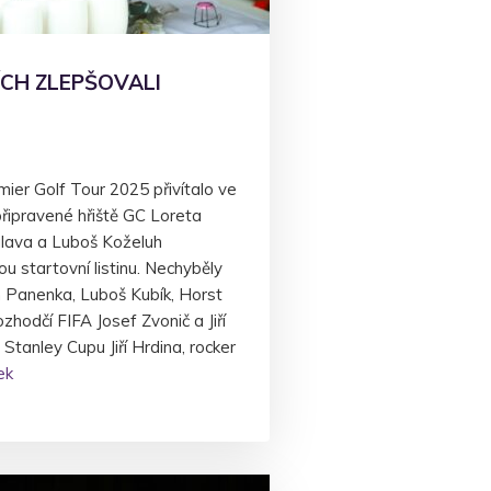
ÍCH ZLEPŠOVALI
ier Golf Tour 2025 přivítalo ve
řipravené hřiště GC Loreta
alava a Luboš Koželuh
ou startovní listinu. Nechyběly
n Panenka, Luboš Kubík, Horst
ozhodčí FIFA Josef Zvonič a Jiří
 Stanley Cupu Jiří Hrdina, rocker
ek