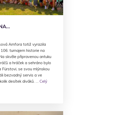
ÍNA…
sová Amfora totiž vyrazila
 106. turnajem historie na
 Na skvěle připravenou antuku
hráčů a hráček a sehráno bylo
 Fürstovi, se svou mlýnskou
ili bezvadný servis a ve
kolik desítek diváků. …
Celý