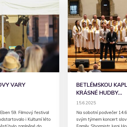
OVY VARY
BETLÉMSKOU KAPLÍ
KRÁSNÉ HUDBY…
15.6.2025
Eben 59. Filmový festival
Na sobotní podvečer 14.6.
dstartovalo i Kulturní léto
svým týmem koncert slov
ěstí bylo zaplněné do
Family. Sbormistr Juraj H