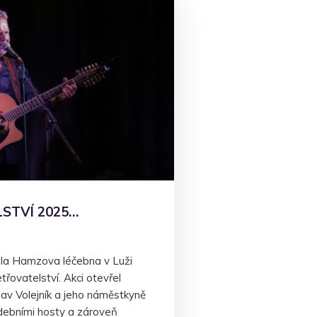
STVÍ 2025…
vila Hamzova léčebna v Luži
řovatelství. Akci otevřel
lav Volejník a jeho náměstkyně
debními hosty a zároveň