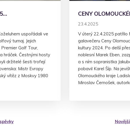
5…
CENY OLOMOUCKÉH
23.4.2025
Koželuhem uspořádali ve
V úterý 22.4.2025 patřilo
fový turnaj. Jejich
galavečeru Ceny Olomoucké
 Premier Golf Tour,
kultury 2024. Po delší př
 a hráček. Čestnými hosty
noblesní Marek Eben, zazp
i držitelé šesti trofejí
a s ním sopranistka Jaku
ovenska: Mistr Evropy
pobavil Karel Šíp. Na jeviš
ský vítěz z Moskvy 1980
Olomouckého kraje Ladisl
Miroslav Černošek, autor
íspěvky
Novější