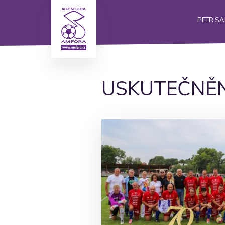
PETR S
USKUTEČNĚN