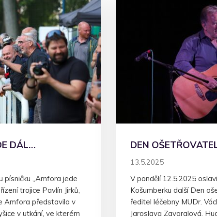
DE DÁL…
DEN OŠETŘOVATEL
13.5.2025
u písničku „Amfora jede
V pondělí 12.5.2025 osla
ízení trojice Pavlín Jirků,
Košumberku další Den ošet
se Amfora představila v
ředitel léčebny MUDr. Vác
yšice v utkání, ve kterém
Jaroslava Zavoralová. Hu