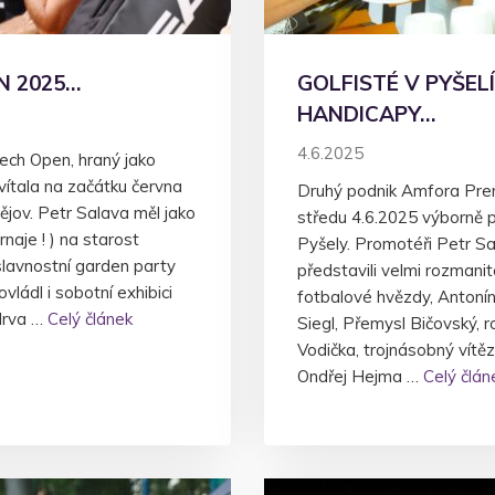
N 2025…
GOLFISTÉ V PYŠEL
HANDICAPY…
4.6.2025
zech Open, hraný jako
vítala na začátku června
Druhý podnik Amfora Prem
jov. Petr Salava měl jako
středu 4.6.2025 výborně p
rnaje ! ) na starost
Pyšely. Promotéři Petr S
slavnostní garden party
představili velmi rozmanit
vládl i sobotní exhibici
fotbalové hvězdy, Antoní
Mrva …
Celý článek
Siegl, Přemysl Bičovský, r
Vodička, trojnásobný vítěz
Ondřej Hejma …
Celý člán