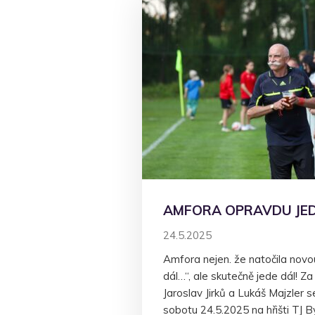
AMFORA OPRAVDU JE
24.5.2025
Amfora nejen. že natočila novo
dál…“, ale skutečně jede dál! Za ř
Jaroslav Jirků a Lukáš Majzler 
sobotu 24.5.2025 na hřišti TJ B