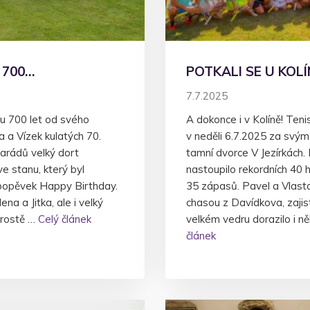
 700…
POTKALI SE U KOL
7.7.2025
tu 700 let od svého
A dokonce i v Kolíně! Teni
a a Vízek kulatých 70.
v neděli 6.7.2025 za svým
arádů velký dort
tamní dvorce V Jezírkách.
e stanu, který byl
nastoupilo rekordních 40 
 popěvek Happy Birthday.
35 zápasů. Pavel a Vlasta
na a Jitka, ale i velký
chasou z Davídkova, zajist
prostě …
Celý článek
velkém vedru dorazilo i ně
článek