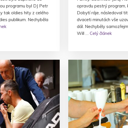
tou programu byl DJ Petr
opravdu pestrý program, 
 tak oldies hity z celého
Dobytí ráje, následoval ti
ldies publikum. Nechyběla
dvaceti minutách vše uzav
ánek
dál. Nechyběly samozřejm
Will …
Celý článek