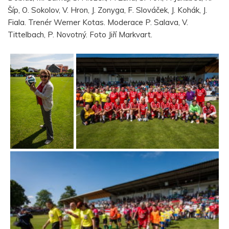
Šíp, O. Sokolov, V. Hron, J. Zonyga, F. Slováček, J. Kohák, J.
Fiala. Trenér Werner Kotas. Moderace P. Salava, V.
Tittelbach, P. Novotný. Foto Jiří Markvart.