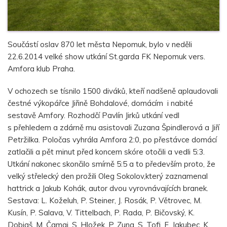
Součástí oslav 870 let města Nepomuk, bylo v neděli
22.6.2014 velké show utkání St.garda FK Nepomuk vers.
Amfora klub Praha.
V ochozech se tísnilo 1500 diváků, kteří nadšeně aplaudovali
čestné výkopářce Jiřině Bohdalové, domácím i nabité
sestavě Amfory. Rozhodčí Pavlín Jirků utkání vedl
s přehledem a zdárně mu asistovali Zuzana Špindlerová a Jiří
Petržilka. Poločas vyhrála Amfora 2:0, po přestávce domácí
zatlačili a pět minut před koncem skóre otočili a vedli 5:3.
Utkání nakonec skončilo smírně 5:5 a to především proto, že
velký střelecký den prožili Oleg Sokolov,který zaznamenal
hattrick a Jakub Kohák, autor dvou vyrovnávajících branek.
Sestava: L. Koželuh, P. Steiner, J. Rosák, P. Větrovec, M.
Kusín, P. Salava, V. Tittelbach, P. Rada, P. Bičovský, K.
Dobiaš, M. Čamaj, S. Hložek, P. Zuna, S. Tofi, F. Jakubec, K.