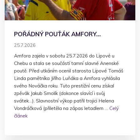
POŘÁDNÝ POUŤÁK AMFORY…
25.7.2026
Amfora zajela v sobotu 25.7.2026 do Lipové u
Chebu a stala se součástí tamní slavné Anenské
poutě. Před utkáním ocenil starosta Lipové Tomáš
Linda pamětníka Jiřího Luňáka a Amfora vyhlásila
svého Nováčka roku. Tuto prestižní cenu získal
zpěvák Jakub Smolík (dokonce slavící i svůj
svátek…). Slavnostní výkop patřil trojici Helena
Vondráčková (přiletěla na zápas letadlem …
Celý
článek