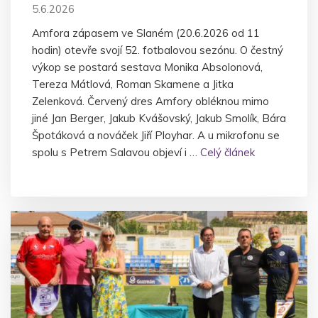
5.6.2026
Amfora zápasem ve Slaném (20.6.2026 od 11
hodin) otevře svojí 52. fotbalovou sezónu. O čestný
výkop se postará sestava Monika Absolonová,
Tereza Mátlová, Roman Skamene a Jitka
Zelenková. Červený dres Amfory obléknou mimo
jiné Jan Berger, Jakub Kvášovský, Jakub Smolík, Bára
Špotáková a nováček Jiří Ployhar. A u mikrofonu se
spolu s Petrem Salavou objeví i …
Celý článek