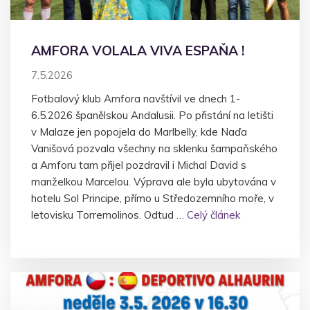
AMFORA VOLALA VIVA ESPAŇA !
7.5.2026
Fotbalový klub Amfora navštívil ve dnech 1-
6.5.2026 španělskou Andalusii. Po přistání na letišti
v Malaze jen popojela do Marlbelly, kde Naďa
Vanišová pozvala všechny na sklenku šampaňského
a Amforu tam přijel pozdravil i Michal David s
manželkou Marcelou. Výprava ale byla ubytována v
hotelu Sol Principe, přímo u Středozemního moře, v
letovisku Torremolinos. Odtud …
Celý článek