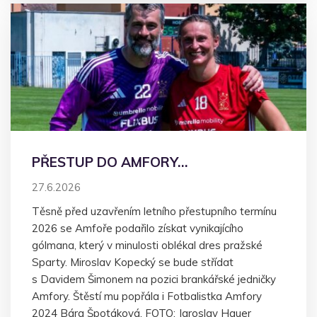
PŘESTUP DO AMFORY…
27.6.2026
Těsně před uzavřením letního přestupního termínu
2026 se Amfoře podařilo získat vynikajícího
gólmana, který v minulosti oblékal dres pražské
Sparty. Miroslav Kopecký se bude střídat
s Davidem Šimonem na pozici brankářské jedničky
Amfory. Štěstí mu popřála i Fotbalistka Amfory
2024 Bára Špotáková. FOTO: Jaroslav Hauer