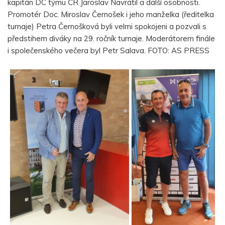
kapitán DC týmu ČR Jaroslav Navrátil a další osobnosti.
Promotér Doc. Miroslav Černošek i jeho manželka (ředitelka
turnaje) Petra Černošková byli velmi spokojeni a pozvali s
předstihem diváky na 29. ročník turnaje. Moderátorem finále
i společenského večera byl Petr Salava. FOTO: AS PRESS