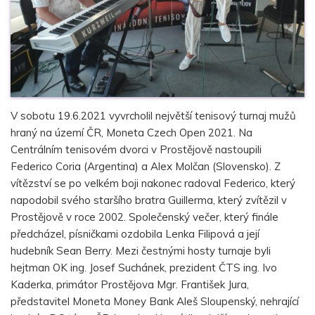
V sobotu 19.6.2021 vyvrcholil největší tenisový turnaj mužů
hraný na území ČR, Moneta Czech Open 2021. Na
Centrálním tenisovém dvorci v Prostějově nastoupili
Federico Coria (Argentina) a Alex Molčan (Slovensko). Z
vítězství se po velkém boji nakonec radoval Federico, který
napodobil svého staršího bratra Guillerma, který zvítězil v
Prostějově v roce 2002. Společenský večer, který finále
předcházel, písničkami ozdobila Lenka Filipová a její
hudebník Sean Berry. Mezi čestnými hosty turnaje byli
hejtman OK ing. Josef Suchánek, prezident ČTS ing. Ivo
Kaderka, primátor Prostějova Mgr. František Jura,
představitel Moneta Money Bank Aleš Sloupenský, nehrající