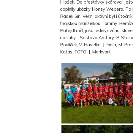
Hložek. Do přestávky skórovali ješt
doplnily ukázky Honzy Webera. Po p
Radek Šírl. Velmi aktivní byl i útoč
thajskou manželkou Tammy. Remíza 4
Patejdl měl, jako jediný,svého, sl
obsluhy… Sestava Amfory: P. Steiner, 
Poulíček, V. Havelka, J. Fiala, M. P
Kotas. FOTO: J. Markvart