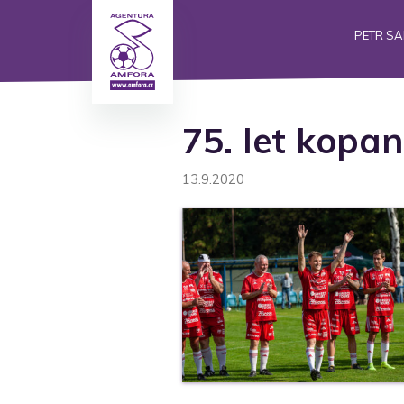
PETR S
75. let kopa
13.9.2020