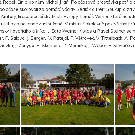
ě Radek Šírl a po něm Michal Jiráň. Poločasová přestávka patřila 
oločase skórovali za domácí Václav Sedlák a Petr Soukup a za Am
ník Amfory, krasobruslařský Mistr Evropy Tomáš Verner, která na utk
:4 byla nakonec zasloužená. V místní Sokolovně pak všichni hrá
ovensky hovořícího číšníka… Zato Werner Kotas a Pavel Steiner se
P. Salava, J. Berger, V. Patejdl, P. Větrovec, V. Tittelbach, A. Pane
rocházka, J. Zonyga, R. Skamene, Z. Merunka, J. Weber, F. Slováček 