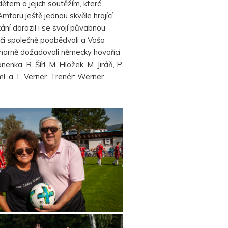
dětem a jejich soutěžím, které
foru ještě jednou skvěle hrající
ání dorazil i se svojí půvabnou
či společně poobědvali a Vašo
 marně dožadovali německy hovořící
nka, R. Šírl, M. Hložek, M. Jiráň, P.
ml. a T, Verner. Trenér: Werner