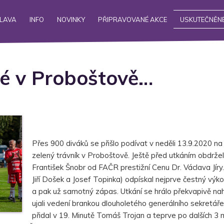
ALAVA
INFO
NOVINKY
PŘIPRAVOVANÉ AKCE
USKUTEČNĚNÉ
né v Proboštově…
Přes 900 diváků se přišlo podívat v neděli 13.9.2020 na
zelený trávník v Proboštově. Ještě před utkáním obdržel
František Šnobr od FAČR prestižní Cenu Dr. Václava Jíry. P
Jiří Došek a Josef Topinka) odpískal nejprve čestný výk
a pak už samotný zápas. Utkání se hrálo překvapivě nah
ujali vedení brankou dlouholetého generálního sekretář
přidal v 19. Minutě Tomáš Trojan a teprve po dalších 3 