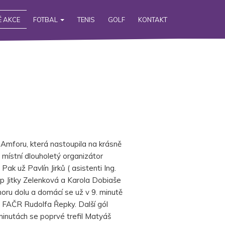
 AKCE
FOTBAL
TENIS
GOLF
KONTAKT
 Amforu, která nastoupila na krásně
 místní dlouholetý organizátor
ak už Pavlín Jirků ( asistenti Ing.
op Jitky Zelenková a Karola Dobiaše
oru dolu a domácí se už v 9. minutě
e FAČR Rudolfa Řepky. Další gól
minutách se poprvé trefil Matyáš