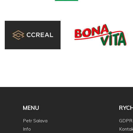
MENU
RYC
Petr Salava
GDPR
Info
Kontak