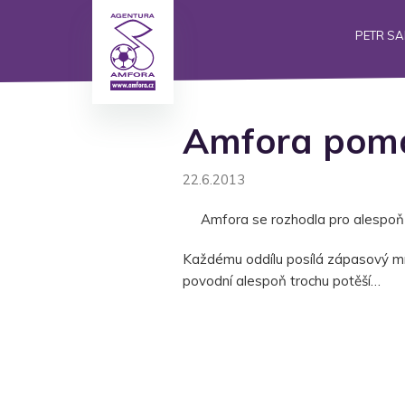
PETR S
Amfora pom
22.6.2013
Amfora se rozhodla pro alespoň
Každému oddílu posílá zápasový míč 
povodní alespoň trochu potěší…