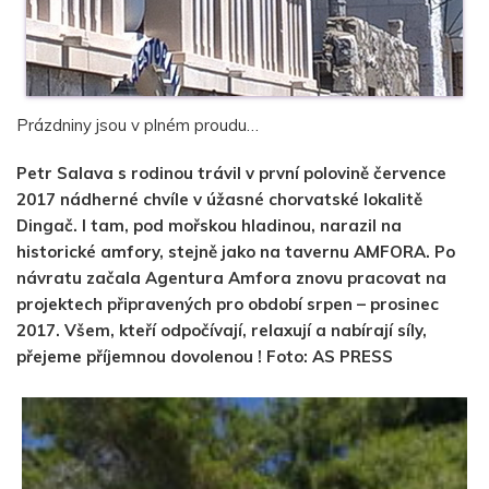
Prázdniny jsou v plném proudu…
Petr Salava s rodinou trávil v první polovině července
2017 nádherné chvíle v úžasné chorvatské lokalitě
Dingač. I tam, pod mořskou hladinou, narazil na
historické amfory, stejně jako na tavernu AMFORA. Po
návratu začala Agentura Amfora znovu pracovat na
projektech připravených pro období srpen – prosinec
2017. Všem, kteří odpočívají, relaxují a nabírají síly,
přejeme příjemnou dovolenou ! Foto: AS PRESS