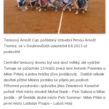
Tenisový Arnošt Cup, pořádaný stavební firmou Arnošt
Tismice, se v Doubravčicích uskutečnil 6.6.2013 už
podesáté.
Centrální tenisový dvorec byl sice dost měkký, ale vydržel.
Turnaje se zúčastnilo 15 hráčů (mezi nimi Antonín Panenka a
Milan Pitkin) a jedna hráčka (Eva Jordáková), . Dalších několik
desítek přátel Milana Jordáka se přijelo jen podívat.
Přítomné pozdravila i zpěvačka Jitka Zelenková. Konečné
pořadí: třetí místo shodně Michal Naidr – Petr Salava a Milan
Jordák – Jiří Šmídák, druhé místo Petr Sommer- Milan Pitkin a
první místo Ladislav Poupa – Luboš Holý.