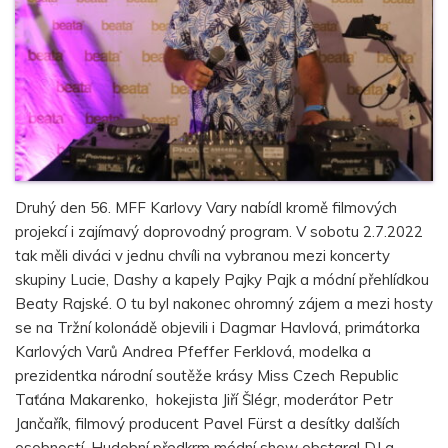
Druhý den 56. MFF Karlovy Vary nabídl kromě filmových
projekcí i zajímavý doprovodný program. V sobotu 2.7.2022
tak měli diváci v jednu chvíli na vybranou mezi koncerty
skupiny Lucie, Dashy a kapely Pajky Pajk a módní přehlídkou
Beaty Rajské. O tu byl nakonec ohromný zájem a mezi hosty
se na Tržní kolonádě objevili i Dagmar Havlová, primátorka
Karlových Varů Andrea Pfeffer Ferklová, modelka a
prezidentka národní soutěže krásy Miss Czech Republic
Taťána Makarenko, hokejista Jiří Šlégr, moderátor Petr
Jančařík, filmový producent Pavel Fürst a desítky dalších
osobností. Hudební předkrm módní show obstaral DJ a