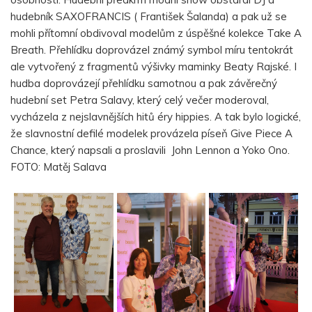
hudebník SAXOFRANCIS ( František Šalanda) a pak už se
mohli přítomní obdivoval modelům z úspěšné kolekce Take A
Breath. Přehlídku doprovázel známý symbol míru tentokrát
ale vytvořený z fragmentů výšivky maminky Beaty Rajské. I
hudba doprovázejí přehlídku samotnou a pak závěrečný
hudební set Petra Salavy, který celý večer moderoval,
vycházela z nejslavnějších hitů éry hippies. A tak bylo logické,
že slavnostní defilé modelek provázela píseň Give Piece A
Chance, který napsali a proslavili John Lennon a Yoko Ono.
FOTO: Matěj Salava