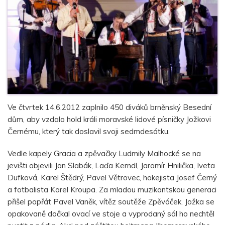
Ve čtvrtek 14.6.2012 zaplnilo 450 diváků brněnský Besední
dům, aby vzdalo hold králi moravské lidové písničky Jožkovi
Černému, který tak doslavil svoji sedmdesátku.
Vedle kapely Gracia a zpěvačky Ludmily Malhocké se na
jevišti objevili Jan Slabák, Laďa Kerndl, Jaromír Hnilička, Iveta
Dufková, Karel Štědrý, Pavel Větrovec, hokejista Josef Černý
a fotbalista Karel Kroupa. Za mladou muzikantskou generaci
přišel popřát Pavel Vaněk, vítěz soutěže Zpěváček. Jožka se
opakovaně dočkal ovací ve stoje a vyprodaný sál ho nechtěl