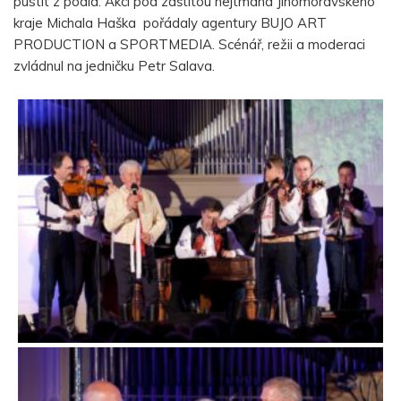
pustit z pódia. Akci pod záštitou hejtmana Jihomoravského
kraje Michala Haška pořádaly agentury BUJO ART
PRODUCTION a SPORTMEDIA. Scénář, režii a moderaci
zvládnul na jedničku Petr Salava.