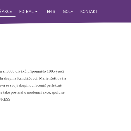
 AKCE
FOTBAL
TENIS
GOLF
KONTAKT
ým si 5600 diváků připomnělo 100.výročí
la skupina Kandráčovci, Marie Rottrová a
ová se svojí skupinou. Scénář perfektně
e také postaral o moderaci akce, spolu se
 PRESS