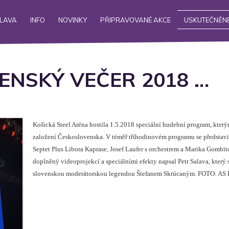
ALAVA
INFO
NOVINKY
PŘIPRAVOVANÉ AKCE
USKUTEČNĚNÉ
ENSKÝ VEČER 2018 …
Košická Steel Aréna hostila 1.5.2018 speciální hudební program, kter
založení Československa. V téměř tříhodinovém programu se představi
Septet Plus Libora Kaprase, Josef Laufer s orchestrem a Marika Gombit
doplněný videoprojekcí a speciálními efekty napsal Petr Salava, který s
slovenskou moderátorskou legendou Štefanem Skrúcaným. FOTO: AS