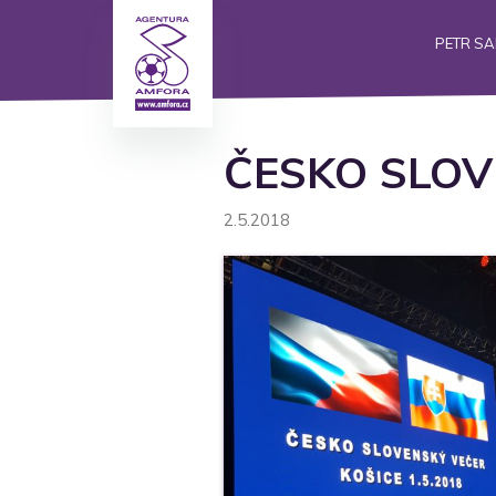
PETR S
ČESKO SLOV
2.5.2018