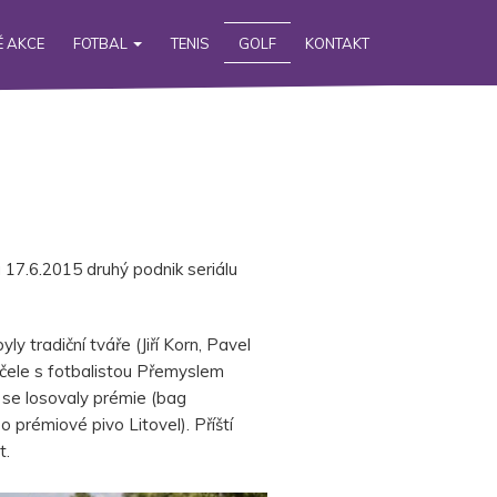
 AKCE
FOTBAL
TENIS
GOLF
KONTAKT
 17.6.2015 druhý podnik seriálu
ly tradiční tváře (Jiří Korn, Pavel
 čele s fotbalistou Přemyslem
 se losovaly prémie (bag
 prémiové pivo Litovel). Příští
t.