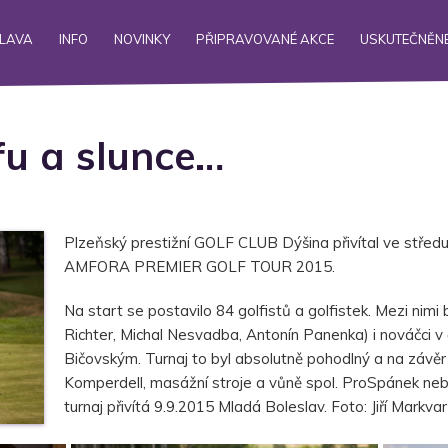
ALAVA
INFO
NOVINKY
PŘIPRAVOVANÉ AKCE
USKUTEČNĚNÉ
fu a slunce…
Plzeňský prestižní GOLF CLUB Dýšina přivítal ve středu
AMFORA PREMIER GOLF TOUR 2015.
Na start se postavilo 84 golfistů a golfistek. Mezi nimi by
Richter, Michal Nesvadba, Antonín Panenka) i nováčci v
Bičovským. Turnaj to byl absolutně pohodlný a na závěr
Komperdell, masážní stroje a vůně spol. ProSpánek nebo
turnaj přivítá 9.9.2015 Mladá Boleslav. Foto: Jiří Markvar