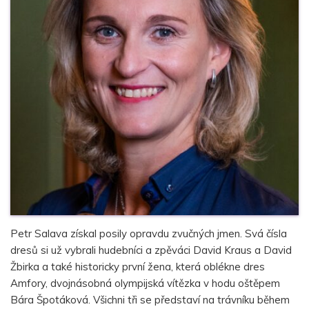
Petr Salava získal posily opravdu zvučných jmen. Svá čísla
dresů si už vybrali hudebníci a zpěváci David Kraus a David
Žbirka a také historicky první žena, která oblékne dres
Amfory, dvojnásobná olympijská vítězka v hodu oštěpem
Bára Špotáková. Všichni tři se představí na trávníku během