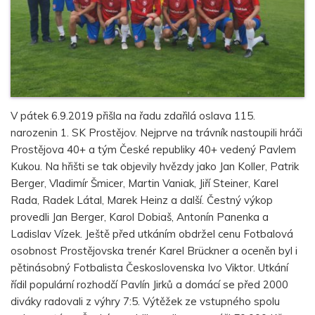
V pátek 6.9.2019 přišla na řadu zdařilá oslava 115.
narozenin 1. SK Prostějov. Nejprve na trávník nastoupili hráči
Prostějova 40+ a tým České republiky 40+ vedený Pavlem
Kukou. Na hřišti se tak objevily hvězdy jako Jan Koller, Patrik
Berger, Vladimír Šmicer, Martin Vaniak, Jiří Steiner, Karel
Rada, Radek Látal, Marek Heinz a další. Čestný výkop
provedli Jan Berger, Karol Dobiaš, Antonín Panenka a
Ladislav Vízek. Ještě před utkáním obdržel cenu Fotbalová
osobnost Prostějovska trenér Karel Brückner a oceněn byl i
pětinásobný Fotbalista Československa Ivo Viktor. Utkání
řídil populární rozhodčí Pavlín Jirků a domácí se před 2000
diváky radovali z výhry 7:5. Výtěžek ze vstupného spolu