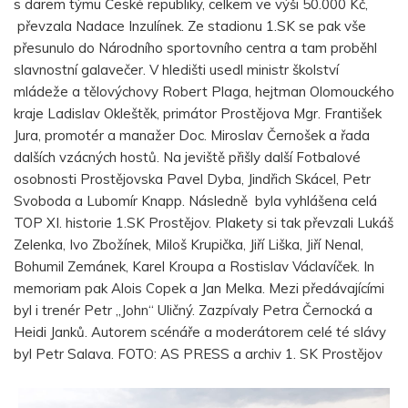
s darem týmu České republiky, celkem ve výši 50.000 Kč,
převzala Nadace Inzulínek. Ze stadionu 1.SK se pak vše
přesunulo do Národního sportovního centra a tam proběhl
slavnostní galavečer. V hledišti usedl ministr školství
mládeže a tělovýchovy Robert Plaga, hejtman Olomouckého
kraje Ladislav Okleštěk, primátor Prostějova Mgr. František
Jura, promotér a manažer Doc. Miroslav Černošek a řada
dalších vzácných hostů. Na jeviště přišly další Fotbalové
osobnosti Prostějovska Pavel Dyba, Jindřich Skácel, Petr
Svoboda a Lubomír Knapp. Následně byla vyhlášena celá
TOP XI. historie 1.SK Prostějov. Plakety si tak převzali Lukáš
Zelenka, Ivo Zbožínek, Miloš Krupička, Jiří Liška, Jiří Nenal,
Bohumil Zemánek, Karel Kroupa a Rostislav Václavíček. In
memoriam pak Alois Copek a Jan Melka. Mezi předávajícími
byl i trenér Petr „John“ Uličný. Zazpívaly Petra Černocká a
Heidi Janků. Autorem scénáře a moderátorem celé té slávy
byl Petr Salava. FOTO: AS PRESS a archiv 1. SK Prostějov