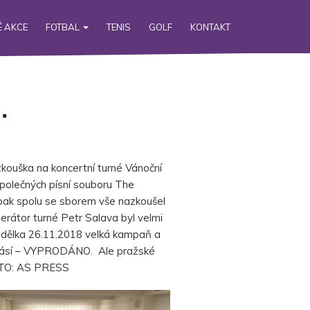
 AKCE
FOTBAL
TENIS
GOLF
KONTAKT
…
kouška na koncertní turné Vánoční
společných písní souboru The
pak spolu se sborem vše nazkoušel
rátor turné Petr Salava byl velmi
ndělka 26.11.2018 velká kampaň a
ahlásí – VYPRODÁNO. Ale pražské
FOTO: AS PRESS