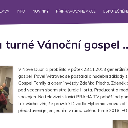
ALAVA
INFO
NOVINKY
PŘIPRAVOVANÉ AKCE
USKUTEČNĚNÉ
 turné Vánoční gospel 
V Nové Dubnici proběhla v pátek 23.11.2018 generální z
gospel. Pavel Větrovec se postaral o hudební základy 
Gospel Family a operní hvězdy Zdeňka Plecha. Zdeněk 
pod vedením sbormistra Juraje Horta. Producent a mode
spokojen. Na televizní stanici PRAHA TV poběží od po
tak všichni věří, že pražské Divadlo Hybernia znovu z
představení je jen jedním v rámci celého turné 2018. 