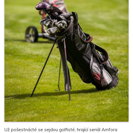
Už pošestnácté se sejdou golfisté, hrající seriál Amfora