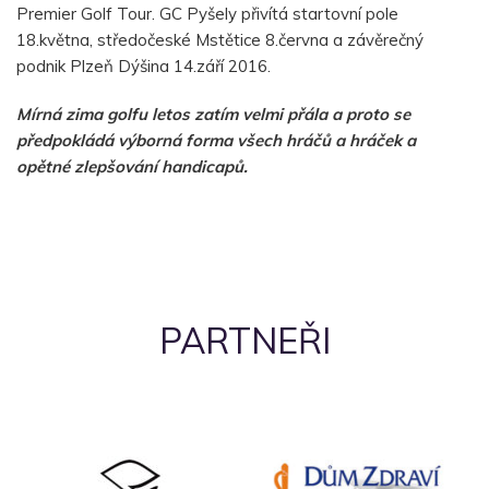
Premier Golf Tour. GC Pyšely přivítá startovní pole
18.května, středočeské Mstětice 8.června a závěrečný
podnik Plzeň Dýšina 14.září 2016.
Mírná zima golfu letos zatím velmi přála a proto se
předpokládá výborná forma všech hráčů a hráček a
opětné zlepšování handicapů.
PARTNEŘI