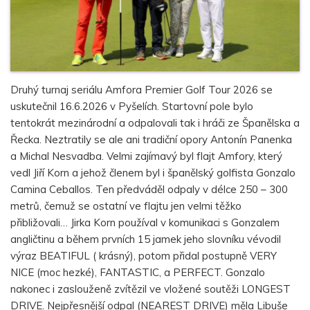
Druhý turnaj seriálu Amfora Premier Golf Tour 2026 se
uskutečnil 16.6.2026 v Pyšelích. Startovní pole bylo
tentokrát mezinárodní a odpalovali tak i hráči ze Španělska a
Řecka. Neztratily se ale ani tradiční opory Antonín Panenka
a Michal Nesvadba. Velmi zajímavý byl flajt Amfory, který
vedl Jiří Korn a jehož členem byl i španělský golfista Gonzalo
Camina Ceballos. Ten předváděl odpaly v délce 250 – 300
metrů, čemuž se ostatní ve flajtu jen velmi těžko
přibližovali… Jirka Korn používal v komunikaci s Gonzalem
angličtinu a během prvních 15 jamek jeho slovníku vévodil
výraz BEATIFUL ( krásný), potom přidal postupně VERY
NICE (moc hezké), FANTASTIC, a PERFECT. Gonzalo
nakonec i zaslouženě zvítězil ve vložené soutěži LONGEST
DRIVE. Nejpřesnější odpal (NEAREST DRIVE) měla Libuše