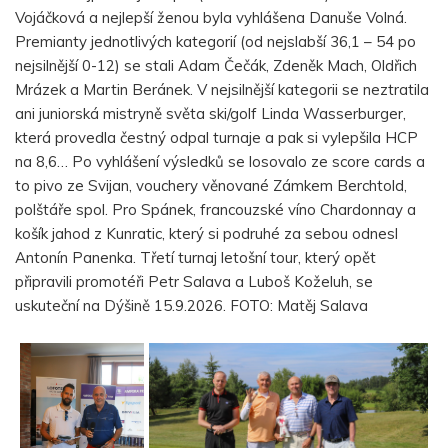
Vojáčková a nejlepší ženou byla vyhlášena Danuše Volná.
Premianty jednotlivých kategorií (od nejslabší 36,1 – 54 po
nejsilnější 0-12) se stali Adam Čečák, Zdeněk Mach, Oldřich
Mrázek a Martin Beránek. V nejsilnější kategorii se neztratila
ani juniorská mistryně světa ski/golf Linda Wasserburger,
která provedla čestný odpal turnaje a pak si vylepšila HCP
na 8,6… Po vyhlášení výsledků se losovalo ze score cards a
to pivo ze Svijan, vouchery věnované Zámkem Berchtold,
polštáře spol. Pro Spánek, francouzské víno Chardonnay a
košík jahod z Kunratic, který si podruhé za sebou odnesl
Antonín Panenka. Třetí turnaj letošní tour, který opět
připravili promotéři Petr Salava a Luboš Koželuh, se
uskuteční na Dýšině 15.9.2026. FOTO: Matěj Salava