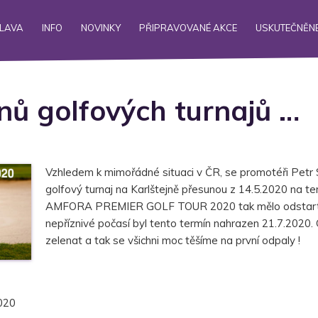
ALAVA
INFO
NOVINKY
PŘIPRAVOVANÉ AKCE
USKUTEČNĚNÉ
nů golfových turnajů …
Vzhledem k mimořádné situaci v ČR, se promotéři Petr 
golfový turnaj na Karlštejně přesunou z 14.5.2020 na te
AMFORA PREMIER GOLF TOUR 2020 tak mělo odstartova
nepříznivé počasí byl tento termín nahrazen 21.7.2020. G
zelenat a tak se všichni moc těšíme na první odpaly !
020