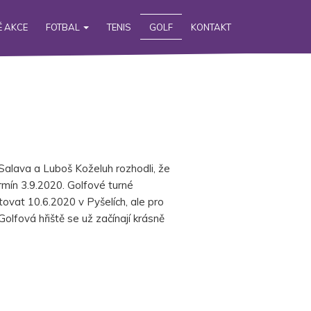
 AKCE
FOTBAL
TENIS
GOLF
KONTAKT
Salava a Luboš Koželuh rozhodli, že
rmín 3.9.2020. Golfové turné
t 10.6.2020 v Pyšelích, ale pro
olfová hřiště se už začínají krásně