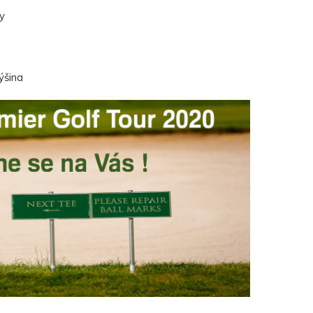
y
ýšina