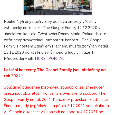
Pouhé čtyři dny stačily, aby doslova zmizely všechny
vstupenky na koncert The Gospel Family 12.12.2020 v
úhonickém kostele Zvěstování Panny Marie. Pokud chcete
zažít neopakovatelnou atmosféru koncertu The Gospel
Family s hostem Zdeňkem Plechem, musíte zamířit v neděli
13.12.2020 do kostela sv. Šimona a Judy v Praze 1.
Předprodej v síti
TICKETPORTAL.
Letošní koncerty The Gospel Family jsou přeloženy na
rok 2021 !!!
Současná pandemie koronaviru způsobila, že jsme nuceni
přesunout oba letošní koncerty slovenského souboru The
Gospel Family na rok 2021. Koncert v pražském kostele sv.
Šimona a Judy je přeložen na pátek 3.12.2021 se začátkem
v 19 hodin a koncert v Úhonicích na sobotu 4.12.2021 se