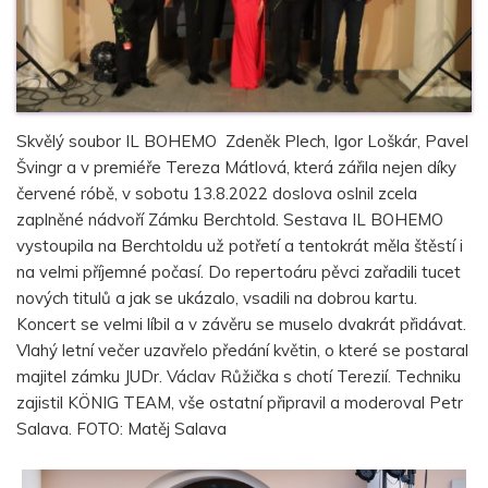
Skvělý soubor IL BOHEMO Zdeněk Plech, Igor Loškár, Pavel
Švingr a v premiéře Tereza Mátlová, která zářila nejen díky
červené róbě, v sobotu 13.8.2022 doslova oslnil zcela
zaplněné nádvoří Zámku Berchtold. Sestava IL BOHEMO
vystoupila na Berchtoldu už potřetí a tentokrát měla štěstí i
na velmi příjemné počasí. Do repertoáru pěvci zařadili tucet
nových titulů a jak se ukázalo, vsadili na dobrou kartu.
Koncert se velmi líbil a v závěru se muselo dvakrát přidávat.
Vlahý letní večer uzavřelo předání květin, o které se postaral
majitel zámku JUDr. Václav Růžička s chotí Terezií. Techniku
zajistil KÖNIG TEAM, vše ostatní připravil a moderoval Petr
Salava. FOTO: Matěj Salava