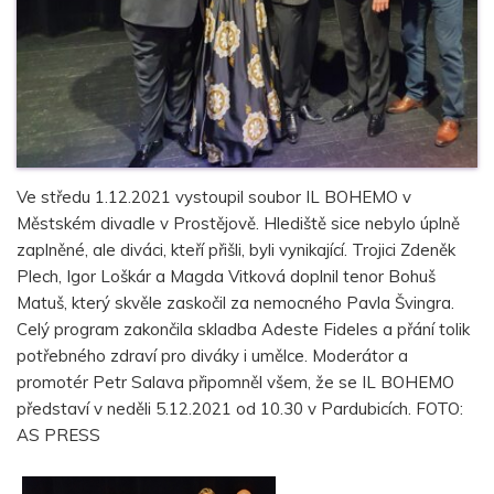
Ve středu 1.12.2021 vystoupil soubor IL BOHEMO v
Městském divadle v Prostějově. Hlediště sice nebylo úplně
zaplněné, ale diváci, kteří přišli, byli vynikající. Trojici Zdeněk
Plech, Igor Loškár a Magda Vitková doplnil tenor Bohuš
Matuš, který skvěle zaskočil za nemocného Pavla Švingra.
Celý program zakončila skladba Adeste Fideles a přání tolik
potřebného zdraví pro diváky i umělce. Moderátor a
promotér Petr Salava připomněl všem, že se IL BOHEMO
představí v neděli 5.12.2021 od 10.30 v Pardubicích. FOTO:
AS PRESS