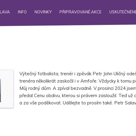
ALAVA
INFO
NOVINKY
PŘIPRAVOVANÉ AKCE
USKUTEČNĚNÉ
Výtečný fotbalista, trenér i zpěvák Petr John Uličný od
trenéra několikrát zaskočil i v Amfoře. Vždycky k tomu př
Můj rodný dům. A zpíval bezvadně. V prosinci 2024 jsem
předal Cenu obdivu, kterou si právem zasloužil. Teď u
a za vše poděkovat. Udělejte to prosím také. Petr Sala