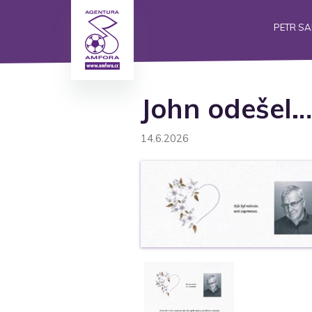
PETR S
John odešel…
14.6.2026