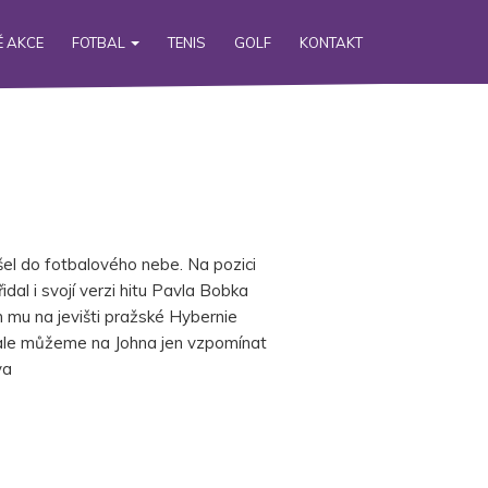
 AKCE
FOTBAL
TENIS
GOLF
KONTAKT
ešel do fotbalového nebe. Na pozici
idal i svojí verzi hitu Pavla Bobka
 mu na jevišti pražské Hybernie
ž ale můžeme na Johna jen vzpomínat
va