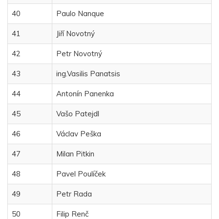
40
Paulo Nanque
41
Jiří Novotný
42
Petr Novotný
43
ing.Vasilis Panatsis
44
Antonín Panenka
45
Vašo Patejdl
46
Václav Peška
47
Milan Pitkin
48
Pavel Poulíček
49
Petr Rada
50
Filip Renč