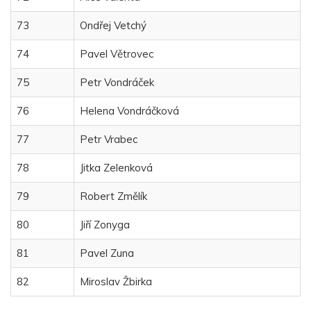
73
Ondřej Vetchý
74
Pavel Větrovec
75
Petr Vondráček
76
Helena Vondráčková
77
Petr Vrabec
78
Jitka Zelenková
79
Robert Změlík
80
Jiří Zonyga
81
Pavel Zuna
82
Miroslav Žbirka