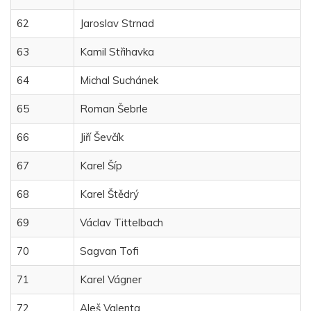
62
Jaroslav Strnad
63
Kamil Střihavka
64
Michal Suchánek
65
Roman Šebrle
66
Jiří Ševčík
67
Karel Šíp
68
Karel Štědrý
69
Václav Tittelbach
70
Sagvan Tofi
71
Karel Vágner
72
Aleš Valenta