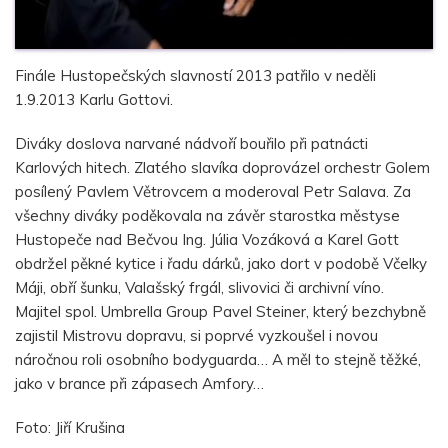
Finále Hustopečských slavností 2013 patřilo v neděli
1.9.2013 Karlu Gottovi.
Diváky doslova narvané nádvoří bouřilo při patnácti
Karlových hitech. Zlatého slavíka doprovázel orchestr Golem
posílený Pavlem Větrovcem a moderoval Petr Salava. Za
všechny diváky poděkovala na závěr starostka městyse
Hustopeče nad Bečvou Ing. Júlia Vozáková a Karel Gott
obdržel pěkné kytice i řadu dárků, jako dort v podobě Včelky
Máji, obří šunku, Valašský frgál, slivovici či archivní víno.
Majitel spol. Umbrella Group Pavel Steiner, který bezchybně
zajistil Mistrovu dopravu, si poprvé vyzkoušel i novou
náročnou roli osobního bodyguarda… A měl to stejně těžké,
jako v brance při zápasech Amfory…
Foto: Jiří Krušina