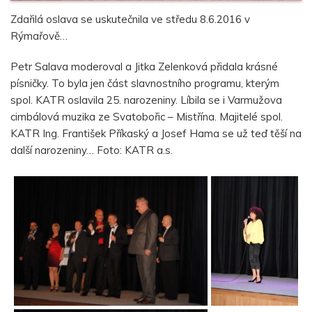
Zdařilá oslava se uskutečnila ve středu 8.6.2016 v
Rýmařově…
Petr Salava moderoval a Jitka Zelenková přidala krásné
písničky. To byla jen část slavnostního programu, kterým
spol. KATR oslavila 25. narozeniny. Líbila se i Varmužova
cimbálová muzika ze Svatobořic – Mistřína. Majitelé spol.
KATR Ing. František Příkaský a Josef Hama se už teď těší na
další narozeniny… Foto: KATR a.s.