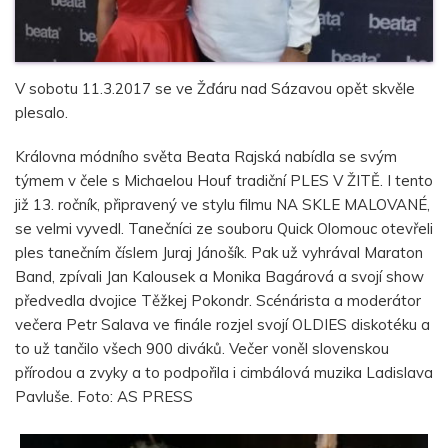
V sobotu 11.3.2017 se ve Žďáru nad Sázavou opět skvěle
plesalo.
Královna módního světa Beata Rajská nabídla se svým
týmem v čele s Michaelou Houf tradiční PLES V ŽITĚ. I tento
již 13. ročník, připravený ve stylu filmu NA SKLE MALOVANÉ,
se velmi vyvedl. Tanečníci ze souboru Quick Olomouc otevřeli
ples tanečním číslem Juraj Jánošík. Pak už vyhrával Maraton
Band, zpívali Jan Kalousek a Monika Bagárová a svojí show
předvedla dvojice Těžkej Pokondr. Scénárista a moderátor
večera Petr Salava ve finále rozjel svojí OLDIES diskotéku a
to už tančilo všech 900 diváků. Večer voněl slovenskou
přírodou a zvyky a to podpořila i cimbálová muzika Ladislava
Pavluše. Foto: AS PRESS