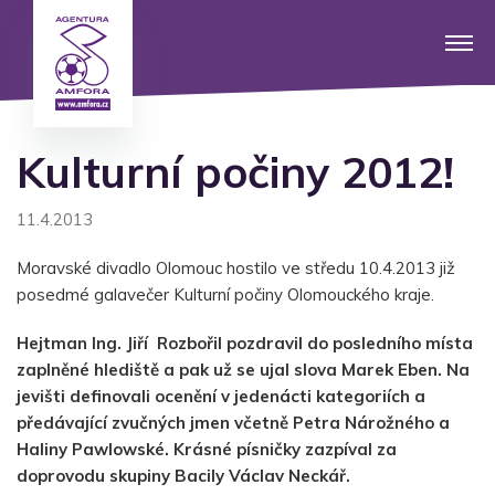
Kulturní počiny 2012!
11.4.2013
Moravské divadlo Olomouc hostilo ve středu 10.4.2013 již
posedmé galavečer Kulturní počiny Olomouckého kraje.
Hejtman Ing. Jiří Rozbořil pozdravil do posledního místa
zaplněné hlediště a pak už se ujal slova Marek Eben. Na
jevišti definovali ocenění v jedenácti kategoriích a
předávající zvučných jmen včetně Petra Nárožného a
Haliny Pawlowské. Krásné písničky zazpíval za
doprovodu skupiny Bacily Václav Neckář.