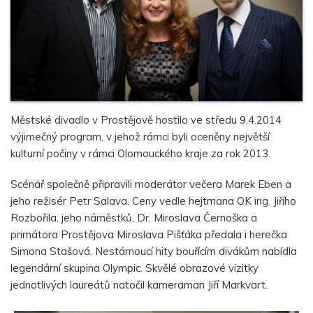
Městské divadlo v Prostějově hostilo ve středu 9.4.2014
výjimečný program, v jehož rámci byli oceněny největší
kulturní počiny v rámci Olomouckého kraje za rok 2013.
Scénář společně připravili moderátor večera Marek Eben a
jeho režisér Petr Salava. Ceny vedle hejtmana OK ing. Jiřího
Rozbořila, jeho náměstků, Dr. Miroslava Černoška a
primátora Prostějova Miroslava Pišťáka předala i herečka
Simona Stašová. Nestárnoucí hity bouřícím divákům nabídla
legendární skupina Olympic. Skvělé obrazové vizitky
jednotlivých laureátů natočil kameraman Jiří Markvart.