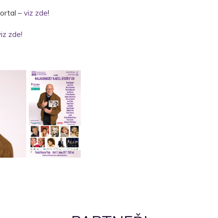
ortal –
viz zde
!
viz zde!