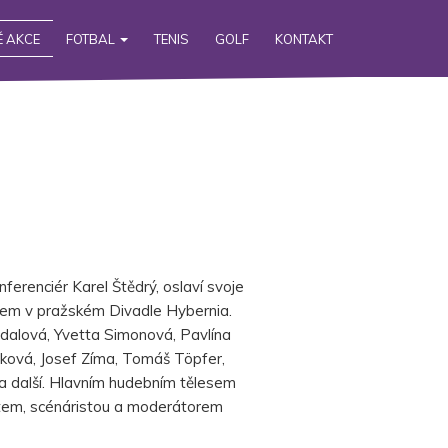
 AKCE
FOTBAL
TENIS
GOLF
KONTAKT
erenciér Karel Štědrý, oslaví svoje
tem v pražském Divadle Hybernia.
ohdalová, Yvetta Simonová, Pavlína
enková, Josef Zíma, Tomáš Töpfer,
 a další. Hlavním hudebním tělesem
tem, scénáristou a moderátorem