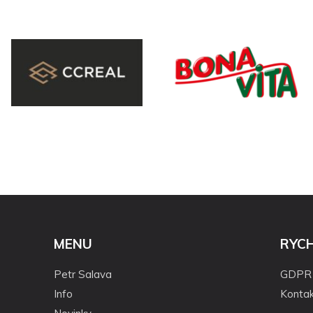
MENU
RYC
Petr Salava
GDPR
Info
Kontak