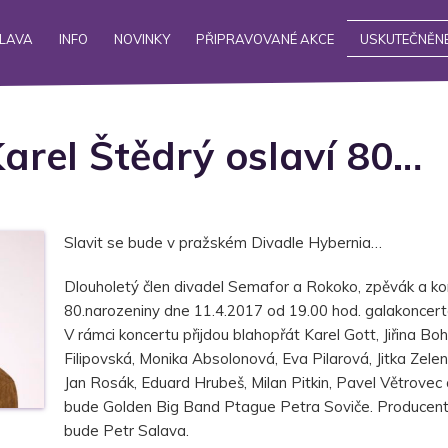
ALAVA
INFO
NOVINKY
PŘIPRAVOVANÉ AKCE
USKUTEČNĚNÉ
arel Štědrý oslaví 80…
Slavit se bude v pražském Divadle Hybernia…
Dlouholetý člen divadel Semafor a Rokoko, zpěvák a konf
80.narozeniny dne 11.4.2017 od 19.00 hod. galakoncer
V rámci koncertu přijdou blahopřát Karel Gott, Jiřina B
Filipovská, Monika Absolonová, Eva Pilarová, Jitka Zel
Jan Rosák, Eduard Hrubeš, Milan Pitkin, Pavel Větrovec
bude Golden Big Band Ptague Petra Soviče. Producen
bude Petr Salava.