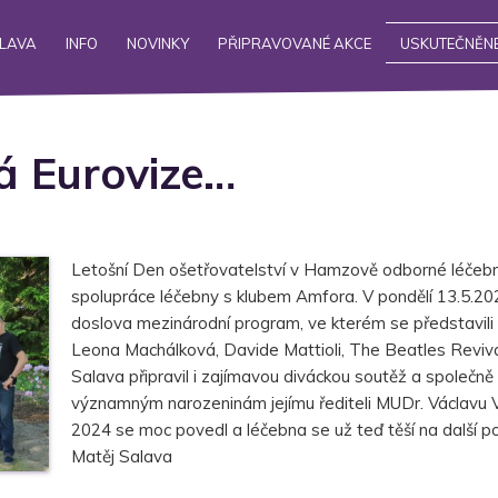
ALAVA
INFO
NOVINKY
PŘIPRAVOVANÉ AKCE
USKUTEČNĚNÉ
lá Eurovize…
Letošní Den ošetřovatelství v Hamzově odborné léčebně
spolupráce léčebny s klubem Amfora. V pondělí 13.5.2
doslova mezinárodní program, ve kterém se představili E
Leona Machálková, Davide Mattioli, The Beatles Reviv
Salava připravil i zajímavou diváckou soutěž a společn
významným narozeninám jejímu řediteli MUDr. Václavu Vo
2024 se moc povedl a léčebna se už teď těší na další p
Matěj Salava