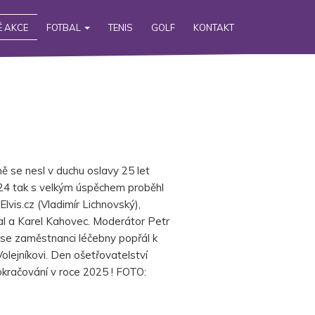
 AKCE
FOTBAL
TENIS
GOLF
KONTAKT
 se nesl v duchu oslavy 25 let
024 tak s velkým úspěchem proběhl
lvis.cz (Vladimír Lichnovský),
al a Karel Kahovec. Moderátor Petr
ě se zaměstnanci léčebny popřál k
lejníkovi. Den ošetřovatelství
okračování v roce 2025 ! FOTO: