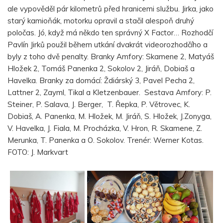
ale vypověděl pár kilometrů před hranicemi službu. Jirka, jako
starý kamioňák, motorku opravil a stačil alespoň druhý
poločas. Jó, když má někdo ten správný X Factor… Rozhodčí
Pavlín Jirků použil během utkání dvakrát videorozhodčího a
byly z toho dvě penalty. Branky Amfory: Skamene 2, Matyáš
Hložek 2, Tomáš Panenka 2, Sokolov 2, Jiráň, Dobiaš a
Havelka. Branky za domácí: Ždiárský 3, Pavel Pecha 2,
Lattner 2, Zayml, Tikal a Kletzenbauer. Sestava Amfory: P.
Steiner, P. Salava, J. Berger, T. Řepka, P. Větrovec, K.
Dobiaš, A. Panenka, M. Hložek, M. Jiráň, S. Hložek, J.Zonyga,
V. Havelka, J. Fiala, M. Procházka, V. Hron, R. Skamene, Z.
Merunka, T. Panenka a O. Sokolov. Trenér: Werner Kotas.
FOTO: J. Markvart