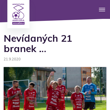
Nevídaných 21
branek …
21.9.2020