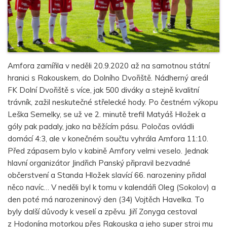
Amfora zamířila v neděli 20.9.2020 až na samotnou státní
hranici s Rakouskem, do Dolního Dvořiště. Nádherný areál
FK Dolní Dvořiště s více, jak 500 diváky a stejně kvalitní
trávník, zažil neskutečné střelecké hody. Po čestném výkopu
Leška Semelky, se už ve 2. minutě trefil Matyáš Hložek a
góly pak padaly, jako na běžícím pásu. Poločas ovládli
domácí 4:3, ale v konečném součtu vyhrála Amfora 11:10.
Před zápasem bylo v kabině Amfory velmi veselo. Jednak
hlavní organizátor Jindřich Panský připravil bezvadné
občerstvení a Standa Hložek slavící 66. narozeniny přidal
něco navíc… V neděli byl k tomu v kalendáři Oleg (Sokolov) a
den poté má narozeninový den (34) Vojtěch Havelka. To
byly další důvody k veselí a zpěvu. Jiří Zonyga cestoval
z Hodonína motorkou přes Rakouska a jeho super stroj mu