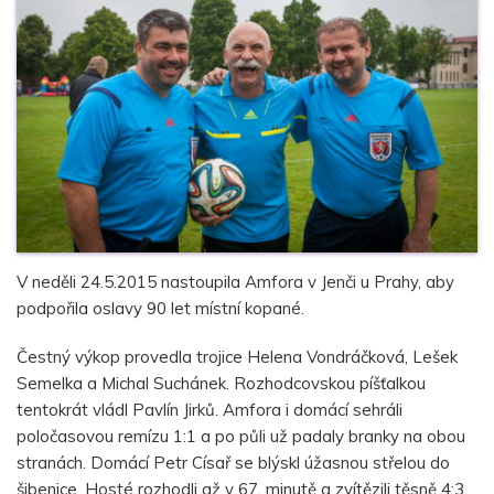
V neděli 24.5.2015 nastoupila Amfora v Jenči u Prahy, aby
podpořila oslavy 90 let místní kopané.
Čestný výkop provedla trojice Helena Vondráčková, Lešek
Semelka a Michal Suchánek. Rozhodcovskou píšťalkou
tentokrát vládl Pavlín Jirků. Amfora i domácí sehráli
poločasovou remízu 1:1 a po půli už padaly branky na obou
stranách. Domácí Petr Císař se blýskl úžasnou střelou do
šibenice. Hosté rozhodli až v 67. minutě a zvítězili těsně 4:3.