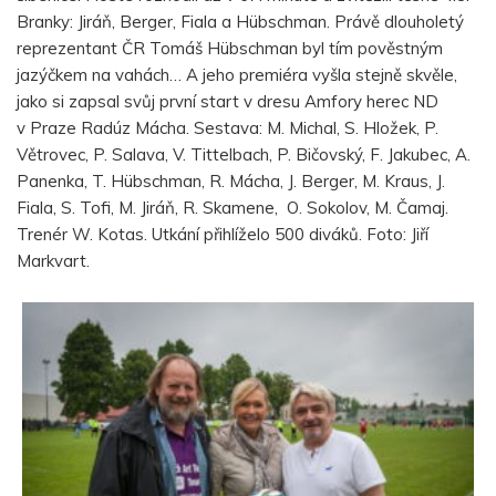
Branky: Jiráň, Berger, Fiala a Hübschman. Právě dlouholetý
reprezentant ČR Tomáš Hübschman byl tím pověstným
jazýčkem na vahách… A jeho premiéra vyšla stejně skvěle,
jako si zapsal svůj první start v dresu Amfory herec ND
v Praze Radúz Mácha. Sestava: M. Michal, S. Hložek, P.
Větrovec, P. Salava, V. Tittelbach, P. Bičovský, F. Jakubec, A.
Panenka, T. Hübschman, R. Mácha, J. Berger, M. Kraus, J.
Fiala, S. Tofi, M. Jiráň, R. Skamene, O. Sokolov, M. Čamaj.
Trenér W. Kotas. Utkání přihlíželo 500 diváků. Foto: Jiří
Markvart.