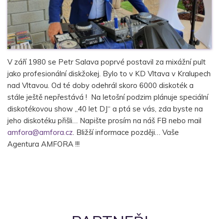
V září 1980 se Petr Salava poprvé postavil za mixážní pult
jako profesionální diskžokej. Bylo to v KD Vltava v Kralupech
nad Vltavou. Od té doby odehrál skoro 6000 diskoték a
stále ještě nepřestává ! Na letošní podzim plánuje speciální
diskotékovou show „40 let DJ“ a ptá se vás, zda byste na
jeho diskotéku přišli… Napište prosím na náš FB nebo mail
amfora@amfora.cz
. Bližší informace později… Vaše
Agentura AMFORA !!!