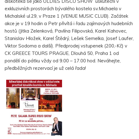
diskotéka se jako OLDIES DISCO SHOW uskuteční v
exkluzivních prostorách bývalého kostela sv.Michaela v
Michalské ul.29, v Praze 1 (VENUE MUSIC CLUB). Začátek
akce je v 19 hodin a Petr přivítá i řadu zajímavých hudebních
hostů (Jitka Zelenková, Pavlína Filipovská, Karel Kahovec,
Stanislav Hložek, Karel Štědrý, Lešek Semelka, Josef Laufer,
Viktor Sodoma a další). Předprodej vstupenek (200,-Kč) v
CK GREECE TOURS PRAGUE, Dlouhá 50, Praha 1 od
pondělí do pátku vždy od 9.00 – 17.00 hod. Neváhejte,
předběžných rezervací je už celá řada!