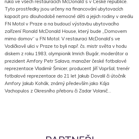
ruka ve všech restauracích McDonald´s v České republice.
Tyto prostředky jsou určeny na financování ubytovacích
kapacit pro dlouhodobě nemocné děti a jejich rodiny v areálu
FN Motol v Praze a na budoucí výstavbu ubytovacího
zařízení Ronald McDonald House, který bude „Domovem
mimo domov“ u FN Motol. V restauraci McDonald’s ve
Vodičkově ulici v Praze to byli např. čs. mistr světa v hodu
diskem z roku 1983, olympionik Imrich Bugár, moderátor a
prezident Amfory Petr Salava, manažer české fotbalové
reprezentace Vladimír Šmicer, producent Jiří Vopršal, trenér
fotbalové reprezentace do 21 let Jakub Dovalil či útočník
Amfory Jakub Kohák, známý především jako Kája
Vachopulos z Okresního přeboru či Zadar Volanič…