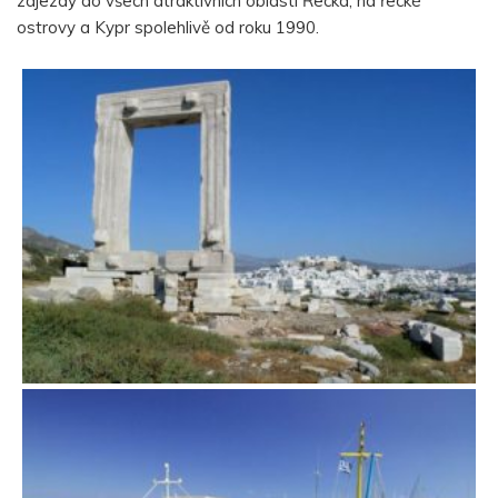
zájezdy do všech atraktivních oblastí Řecka, na řecké
ostrovy a Kypr spolehlivě od roku 1990.