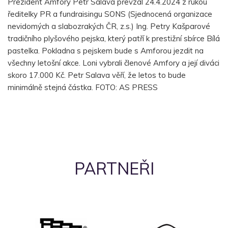
Prezident Amfory Petr Salava převzal 24.4.2024 z rukou
ředitelky PR a fundraisingu SONS (Sjednocená organizace
nevidomých a slabozrakých ČR, z.s.) Ing. Petry Kašparové
tradičního plyšového pejska, který patří k prestižní sbírce Bílá
pastelka. Pokladna s pejskem bude s Amforou jezdit na
všechny letošní akce. Loni vybrali členové Amfory a její diváci
skoro 17.000 Kč. Petr Salava věří, že letos to bude
minimálně stejná částka. FOTO: AS PRESS
PARTNEŘI