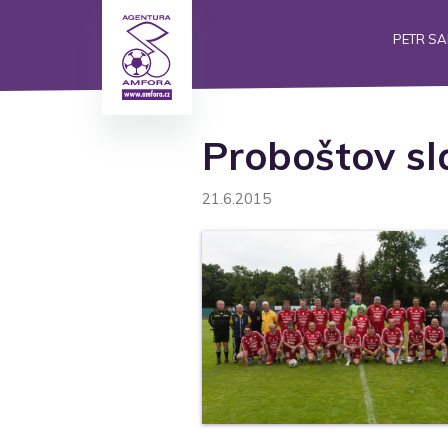
PETR S
Proboštov sl
21.6.2015