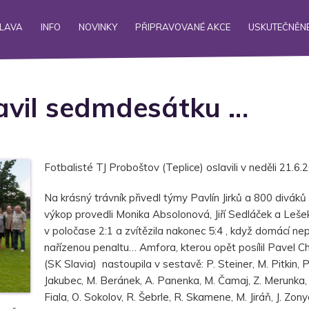
ALAVA
INFO
NOVINKY
PŘIPRAVOVANÉ AKCE
USKUTEČNĚNÉ
avil sedmdesátku …
Fotbalisté TJ Proboštov (Teplice) oslavili v neděli 21.6.
Na krásný trávník přivedl týmy Pavlín Jirků a 800 divák
výkop provedli Monika Absolonová, Jiří Sedláček a Leš
v poločase 2:1 a zvítězila nakonec 5:4 , když domácí ne
nařízenou penaltu… Amfora, kterou opět posílil Pavel 
(SK Slavia) nastoupila v sestavě: P. Steiner, M. Pitkin, P
Jakubec, M. Beránek, A. Panenka, M. Čamaj, Z. Merunka, A.
Fiala, O. Sokolov, R. Šebrle, R. Skamene, M. Jiráň, J. Zo