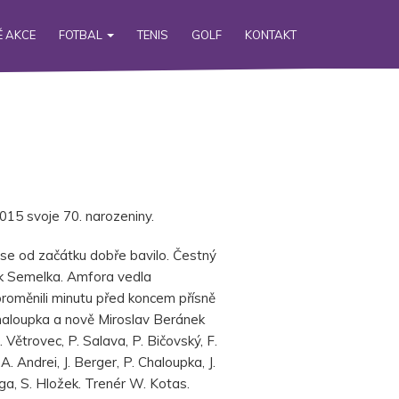
 AKCE
FOTBAL
TENIS
GOLF
KONTAKT
2015 svoje 70. narozeniny.
ů se od začátku dobře bavilo. Čestný
ek Semelka. Amfora vedla
proměnili minutu před koncem přísně
Chaloupka a nově Miroslav Beránek
. Větrovec, P. Salava, P. Bičovský, F.
 Andrei, J. Berger, P. Chaloupka, J.
nyga, S. Hložek. Trenér W. Kotas.