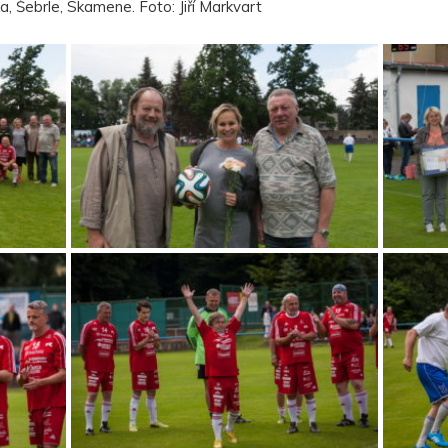
a, Šebrle, Skamene. Foto: Jiří Markvart