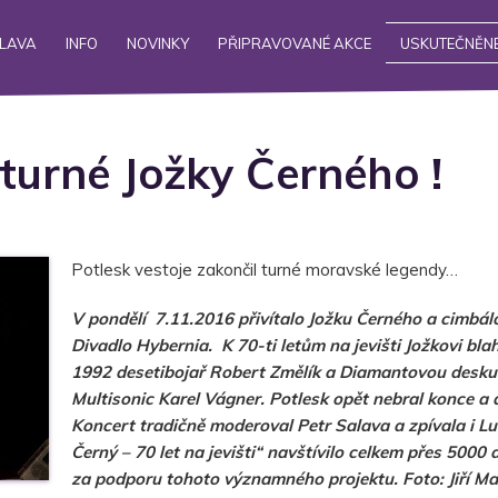
ALAVA
INFO
NOVINKY
PŘIPRAVOVANÉ AKCE
USKUTEČNĚNÉ
 turné Jožky Černého !
Potlesk vestoje zakončil turné moravské legendy…
V pondělí 7.11.2016 přivítalo Jožku Černého a cimbá
Divadlo Hybernia. K 70-ti letům na jevišti Jožkovi bla
1992 desetibojař Robert Změlík a Diamantovou desku
Multisonic Karel Vágner. Potlesk opět nebral konce a di
Koncert tradičně moderoval Petr Salava a zpívala i L
Černý – 70 let na jevišti“ navštívilo celkem přes 500
za podporu tohoto významného projektu. Foto: Jiří Ma