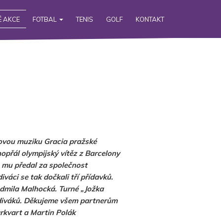
 AKCE
FOTBAL
TENIS
GOLF
KONTAKT
lovou muziku Gracia pražské
hopřál olympijský vítěz z Barcelony
 mu předal za společnost
váci se tak dočkali tří přídavků.
udmila Malhocká. Turné „Jožka
0 diváků. Děkujeme všem partnerům
rkvart a Martin Polák