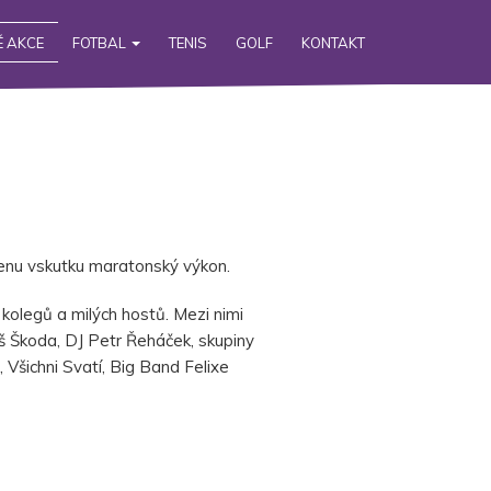
 AKCE
FOTBAL
TENIS
GOLF
KONTAKT
enu vskutku maratonský výkon.
 kolegů a milých hostů. Mezi nimi
š Škoda, DJ Petr Řeháček, skupiny
šichni Svatí, Big Band Felixe