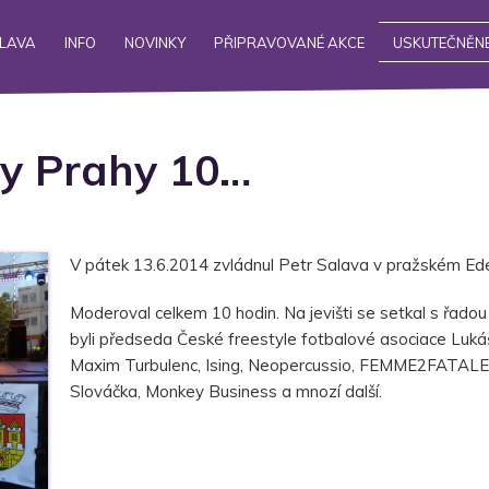
ALAVA
INFO
NOVINKY
PŘIPRAVOVANÉ AKCE
USKUTEČNĚNÉ
ny Prahy 10…
V pátek 13.6.2014 zvládnul Petr Salava v pražském Ed
Moderoval celkem 10 hodin. Na jevišti se setkal s řadou
byli předseda České freestyle fotbalové asociace Luká
Maxim Turbulenc, Ising, Neopercussio, FEMME2FATALE, V
Slováčka, Monkey Business a mnozí další.