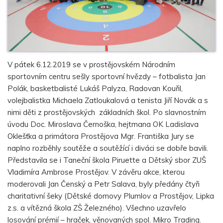
V pátek 6.12.2019 se v prostějovském Národním
sportovním centru sešly sportovní hvězdy – fotbalista Jan
Polák, basketbalisté Lukáš Palyza, Radovan Kouřil,
volejbalistka Michaela Zatloukalová a tenista Jiří Novák a s
nimi děti z prostějovských základních škol. Po slavnostním
úvodu Doc. Miroslava Černoška, hejtmana OK Ladislava
Oklešťka a primátora Prostějova Mgr. Františka Jury se
naplno rozběhly soutěže a soutěžící i diváci se dobře bavili.
Představila se i Taneční škola Piruette a Dětský sbor ZUŠ
Vladimíra Ambrose Prostějov. V závěru akce, kterou
moderovali Jan Čenský a Petr Salava, byly předány čtyři
charitativní šeky (Dětské domovy Plumlov a Prostějov, Lipka
z.s. a vítězná škola ZŠ Železného). Všechno uzavřelo
losování prémií – hraček, věnovaných spol. Mikro Trading.