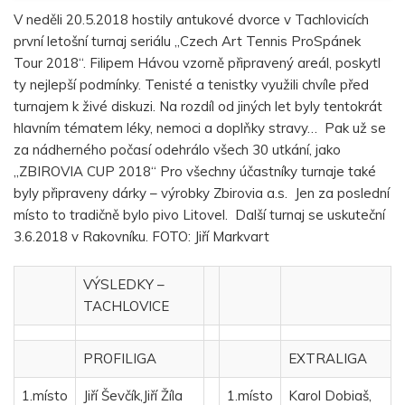
V neděli 20.5.2018 hostily antukové dvorce v Tachlovicích
první letošní turnaj seriálu „Czech Art Tennis ProSpánek
Tour 2018“. Filipem Hávou vzorně připravený areál, poskytl
ty nejlepší podmínky. Tenisté a tenistky využili chvíle před
turnajem k živé diskuzi. Na rozdíl od jiných let byly tentokrát
hlavním tématem léky, nemoci a doplňky stravy… Pak už se
za nádherného počasí odehrálo všech 30 utkání, jako
„ZBIROVIA CUP 2018“ Pro všechny účastníky turnaje také
byly připraveny dárky – výrobky Zbirovia a.s. Jen za poslední
místo to tradičně bylo pivo Litovel. Další turnaj se uskuteční
3.6.2018 v Rakovníku. FOTO: Jiří Markvart
VÝSLEDKY –
TACHLOVICE
PROFILIGA
EXTRALIGA
1.místo
Jiří Ševčík,Jiří Žíla
1.místo
Karol Dobiaš,