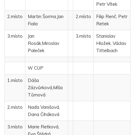
Petr Vítek
2.místo
Martin Šorma,Jan
2.místo
Filip Renč, Petr
Fiala
Retek
3.místo
Jan
3.místo
Stanislav
Rosák,Miroslav
Hložek, Václav
Paleček
Tittelbach
W CUP
1.místo
Dáša
Zázvůrková,Míša
Tůmová
2.místo
Naďa Vanišová,
Dana Čiháková
3.místo
Marie Retková,
Eva Štědrá