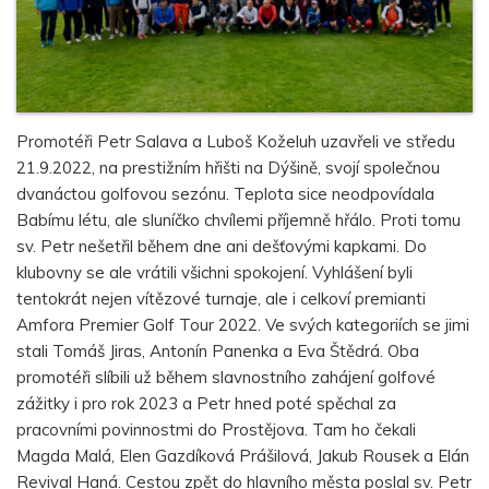
Promotéři Petr Salava a Luboš Koželuh uzavřeli ve středu
21.9.2022, na prestižním hřišti na Dýšině, svojí společnou
dvanáctou golfovou sezónu. Teplota sice neodpovídala
Babímu létu, ale sluníčko chvílemi příjemně hřálo. Proti tomu
sv. Petr nešetřil během dne ani dešťovými kapkami. Do
klubovny se ale vrátili všichni spokojení. Vyhlášení byli
tentokrát nejen vítězové turnaje, ale i celkoví premianti
Amfora Premier Golf Tour 2022. Ve svých kategoriích se jimi
stali Tomáš Jiras, Antonín Panenka a Eva Štědrá. Oba
promotéři slíbili už během slavnostního zahájení golfové
zážitky i pro rok 2023 a Petr hned poté spěchal za
pracovními povinnostmi do Prostějova. Tam ho čekali
Magda Malá, Elen Gazdíková Prášilová, Jakub Rousek a Elán
Revival Haná. Cestou zpět do hlavního města poslal sv. Petr