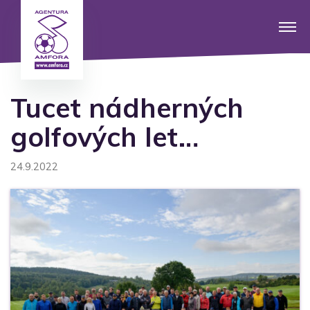
Tucet nádherných
golfových let…
24.9.2022