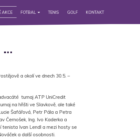
 AKCE
FOTBAL
TENIS
GOLF
KONTAKT
é …
ostějově a okolí ve dnech 30.5. –
iadvacáté turnaj ATP UniCredit
naj na hřišti ve Slavkově, ale také
, Lucie Šafářová, Petr Pála a Petra
slav Černošek, Ing. Ivo Kaderka a
tenista Ivan Lendl a mezi hosty se
 Nováček a další osobnosti.