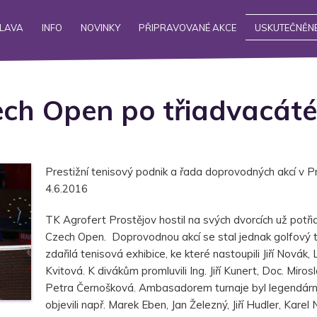
ALAVA
INFO
NOVINKY
PŘIPRAVOVANÉ AKCE
USKUTEČNĚNÉ
ech Open po třiadvacát
Prestižní tenisový podnik a řada doprovodných akcí v Pr
4.6.2016
TK Agrofert Prostějov hostil na svých dvorcích už potř
Czech Open. Doprovodnou akcí se stal jednak golfový tur
zdařilá tenisová exhibice, ke které nastoupili Jiří Novák
Kvitová. K divákům promluvili Ing. Jiří Kunert, Doc. Miro
Petra Černošková. Ambasadorem turnaje byl legendární 
objevili např. Marek Eben, Jan Železný, Jiří Hudler, Karel