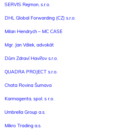
SERVIS Rejmon, s.r.o.
DHL Global Forwarding (CZ) s.r.o.
Milan Hendrych – MC CASE
Mgr. Jan Válek, advokát
Dům Zdraví Havířov s.r.o.
QUADRA PROJECT s.r.o.
Chata Rovina Šumava
Karmagenta, spol. s r.o.
Umbrella Group a.s.
Mikro Trading a.s.