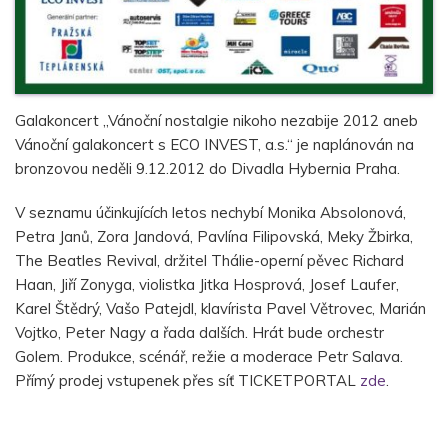
Galakoncert „Vánoční nostalgie nikoho nezabije 2012 aneb
Vánoční galakoncert s ECO INVEST, a.s.“ je naplánován na
bronzovou neděli 9.12.2012 do Divadla Hybernia Praha.
V seznamu účinkujících letos nechybí Monika Absolonová,
Petra Janů, Zora Jandová, Pavlína Filipovská, Meky Žbirka,
The Beatles Revival, držitel Thálie-operní pěvec Richard
Haan, Jiří Zonyga, violistka Jitka Hosprová, Josef Laufer,
Karel Štědrý, Vašo Patejdl, klavírista Pavel Větrovec, Marián
Vojtko, Peter Nagy a řada dalších. Hrát bude orchestr
Golem. Produkce, scénář, režie a moderace Petr Salava.
Přímý prodej vstupenek přes síť TICKETPORTAL
zde
.