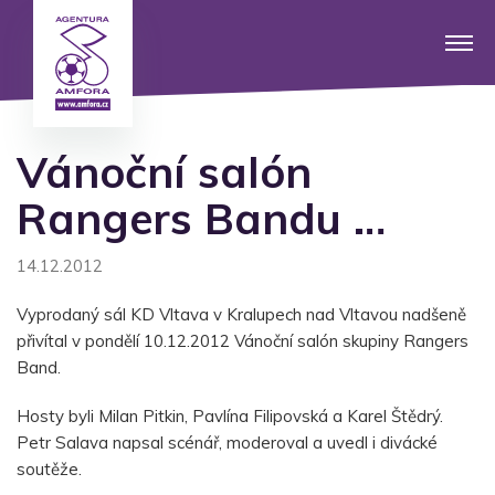
Vánoční salón
Rangers Bandu …
14.12.2012
Vyprodaný sál KD Vltava v Kralupech nad Vltavou nadšeně
přivítal v pondělí 10.12.2012 Vánoční salón skupiny Rangers
Band.
Hosty byli Milan Pitkin, Pavlína Filipovská a Karel Štědrý.
Petr Salava napsal scénář, moderoval a uvedl i divácké
soutěže.